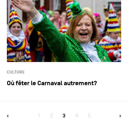
CULTURE
Où fêter le Carnaval autrement?
1
2
3
4
5