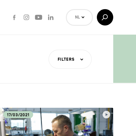
Facebook
Instagram
Youtube
LinkedIn
Toggle
NL
Search
EN
FR
Zoeken
FILTERS
ERE
TUUR
17/03/2021
ECA