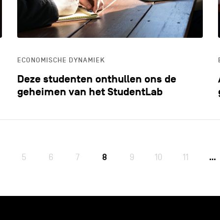
ECONOMISCHE DYNAMIEK
Deze studenten onthullen ons de
geheimen van het StudentLab
5
6
7
8
9
10
11
…