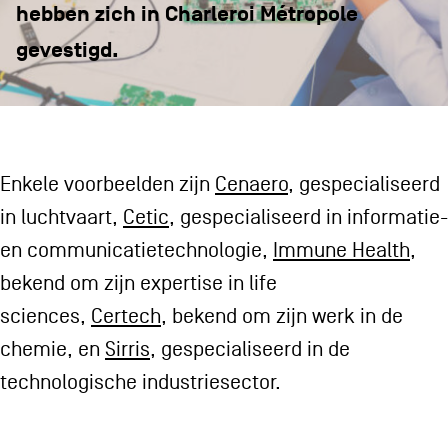
CONTACT
navigatie
hebben zich in Charleroi Métropole
gevestigd.
ALGEMENE VOORWAARDEN
COOKIEBELEID
PRIVACYBELEID
Enkele voorbeelden zijn
Cenaero
, gespecialiseerd
Facebook
Instagram
Youtube
LinkedIn
in luchtvaart,
Cetic
, gespecialiseerd in informatie-
en communicatietechnologie,
Immune Health
,
bekend om zijn expertise in life
NL
EN
FR
sciences,
Certech
, bekend om zijn werk in de
chemie, en
Sirris
, gespecialiseerd in de
technologische industriesector.