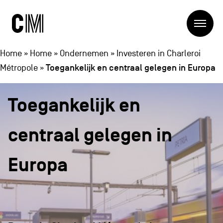
Charleroi
Me
Métropole
Zoeken
Zoeken
Home
»
Home
»
Ondernemen
»
Investeren in Charleroi
Toegankelijk en centraal gelegen in Europa
Métropole
»
Hoofdnavigatie
De Metropool
Toegankelijk en
De Metropool
Projets
Structures
centraal gelegen in
Entreprendre
Ontdekken
Manger local
Europa
Se déplacer
Contact
Se former
Visiter
Secundaire