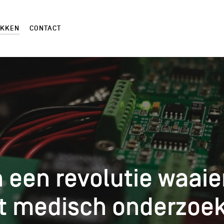
EKKEN
CONTACT
 een revolutie waai
 een revolutie waai
t medisch onderzoe
t medisch onderzoe