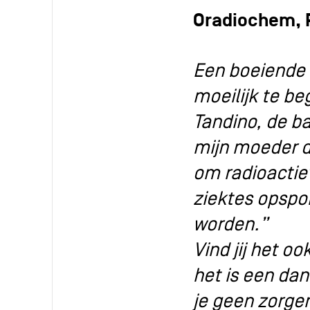
Oradiochem, P
Een boeiende u
moeilijk te be
Tandino, de ba
mijn moeder d
om radioactie
ziektes opspo
worden.”
Vind jij het o
het is een da
je geen zorge