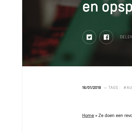
en opsp
en opsp
Twitter
Faceboo
DELE
16/01/2019
— TAGS :
#AU
Home
»
Ze doen een rev