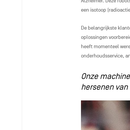
Alzheimer. Deze robo
een isotoop (radioacti
De belangrijkste klant
oplossingen voorberei
heeft momenteel were
onderhoudsservice, a
Onze machines
hersenen van 