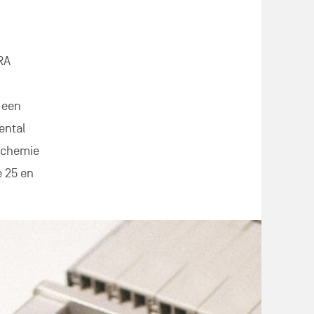
RA
 een
ental
iochemie
e 25 en