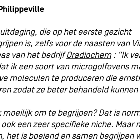
hilippeville
itdaging, die op het eerste gezicht
grijpen is, zelfs voor de naasten van V
as van het bedrijf
Oradiochem
: “Ik ve
at ik een soort van microgolfovens 
ve moleculen te produceren die ernst
ren zodat ze beter behandeld kunnen
ok moeilijk om te begrijpen? Dat is nor
n ook een zeer specifieke niche. Maar
n, het is boeiend en samen begrijpen 