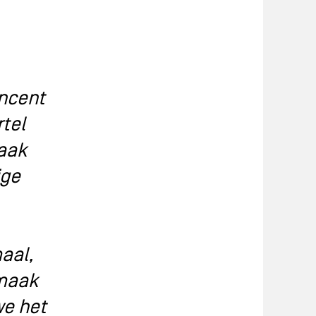
incent
rtel
maak
ige
maal,
 maak
we het