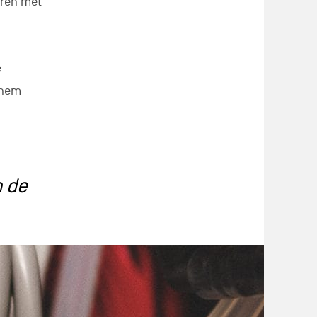
eren met
e
chem
n de