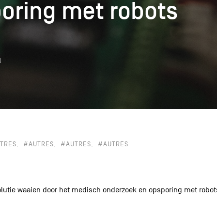
oring met robots
oring met robots
k
N
TRES
#AUTRES
#AUTRES
#AUTRES
olutie waaien door het medisch onderzoek en opsporing met robot