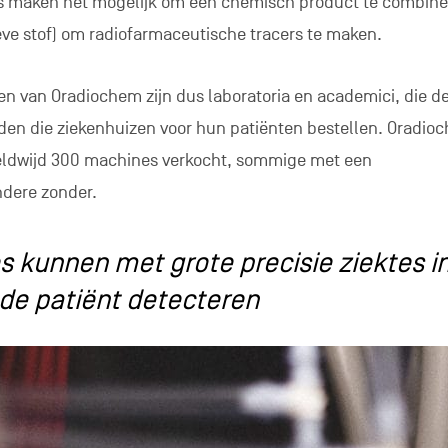
ts maken het mogelijk om een chemisch product te combin
eve stof) om radiofarmaceutische tracers te maken.
en van Oradiochem zijn dus laboratoria en academici, die d
den die ziekenhuizen voor hun patiënten bestellen. Oradio
ldwijd 300 machines verkocht, sommige met een
ndere zonder.
 kunnen met grote precisie ziektes i
de patiënt detecteren