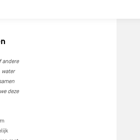
en
f andere
, water
 samen
 we deze
om
lijk