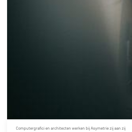
Computergrafici en architecten werken bij Asymetrie zij aan zij