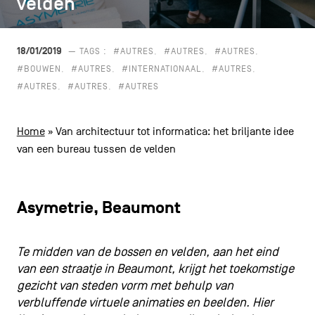
velden
velden
CONTACT
navigatie
ALGEMENE VOORWAARDEN
18/01/2019
— TAGS :
#AUTRES
#AUTRES
#AUTRES
#BOUWEN
#AUTRES
#INTERNATIONAAL
#AUTRES
COOKIEBELEID
#AUTRES
#AUTRES
#AUTRES
PRIVACYBELEID
Home
»
Van architectuur tot informatica: het briljante idee
Facebook
Instagram
Youtube
LinkedIn
van een bureau tussen de velden
Asymetrie, Beaumont
NL
EN
FR
Te midden van de bossen en velden, aan het eind
van een straatje in Beaumont, krijgt het toekomstige
gezicht van steden vorm met behulp van
verbluffende virtuele animaties en beelden. Hier