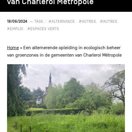
van Charleroi Métropole
van Charleroi Métropole
CONTACT
navigatie
ALGEMENE VOORWAARDEN
18/06/2024
— TAGS :
#ALTERNANCE
#AUTRES
#AUTRES
#EMPLOI
#ESPACES VERTS
COOKIEBELEID
Home
»
Een alternerende opleiding in ecologisch beheer
PRIVACYBELEID
van groenzones in de gemeenten van Charleroi Métropole
Facebook
Instagram
Youtube
LinkedIn
NL
EN
FR