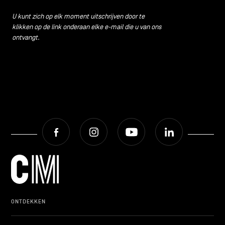
CONTACT
navigatie
U kunt zich op elk moment uitschrijven door te
klikken op de link onderaan elke e-mail die u van ons
ALGEMENE VOORWAARDEN
ontvangt.
COOKIEBELEID
PRIVACYBELEID
Facebook
Instagram
Youtube
LinkedIn
Facebook
Instagram
Youtube
LinkedIn
NL
EN
FR
ONTDEKKEN