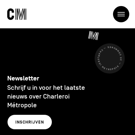
Charleroi
Me
Métropole
Zoeken
Zoeken
CHARLEROI MÉTROPOLE — 30 COMMUNES —
Hoofdnavigatie
De Metropool
De Metropool
Projets
Structures
Newsletter
Entreprendre
Schrijf u in voor het laatste
Ontdekken
Manger local
nieuws over Charleroi
Se déplacer
Métropole
Contact
Se former
Visiter
INSCHRIJVEN
Secundaire