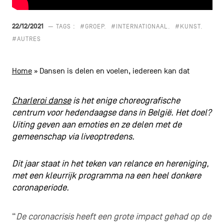
CONTACT
navigatie
22/12/2021
— TAGS :
#GROEP
#INTERNATIONAAL
#KUNST
ALGEMENE VOORWAARDEN
#AUTRES
COOKIEBELEID
Home
»
Dansen is delen en voelen, iedereen kan dat
PRIVACYBELEID
Charleroi danse
is het enige choreografische
Facebook
Instagram
Youtube
LinkedIn
centrum voor hedendaagse dans in België. Het doel?
Uiting geven aan emoties en ze delen met de
gemeenschap via liveoptredens.
NL
EN
FR
Dit jaar staat in het teken van relance en hereniging,
met een kleurrijk programma na een heel donkere
coronaperiode.
“
De coronacrisis heeft een grote impact gehad op de