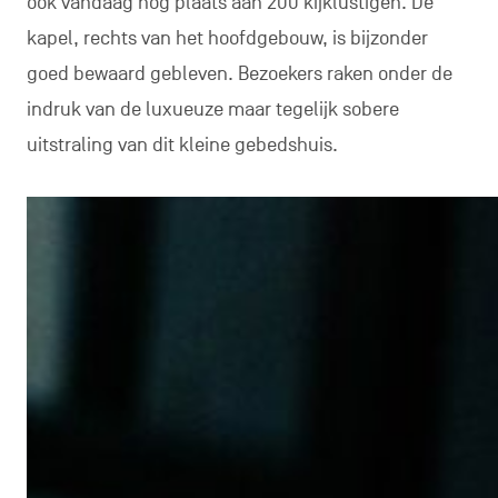
ook vandaag nog plaats aan 200 kijklustigen. De
kapel, rechts van het hoofdgebouw, is bijzonder
goed bewaard gebleven. Bezoekers raken onder de
indruk van de luxueuze maar tegelijk sobere
uitstraling van dit kleine gebedshuis.