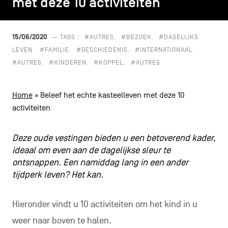
met deze 10 activiteiten
met deze 10 activiteiten
CONTACT
navigatie
ALGEMENE VOORWAARDEN
15/06/2020
— TAGS :
#AUTRES
#BEZOEK
#DAGELIJKS
LEVEN
#FAMILIE
#GESCHIEDENIS
#INTERNATIONAAL
COOKIEBELEID
#AUTRES
#KINDEREN
#KOPPEL
#AUTRES
PRIVACYBELEID
Home
»
Beleef het echte kasteelleven met deze 10
Facebook
Instagram
Youtube
LinkedIn
activiteiten
Deze oude vestingen bieden u een betoverend kader,
ideaal om even aan de dagelijkse sleur te
NL
EN
FR
ontsnappen. Een namiddag lang in een ander
tijdperk leven? Het kan.
Hieronder vindt u 10 activiteiten om het kind in u
weer naar boven te halen.