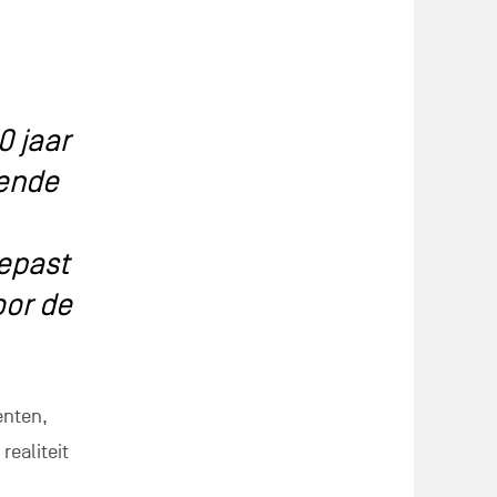
0 jaar
rende
epast
oor de
enten,
realiteit