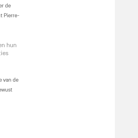
er de
t Pierre-
en hun
ties
e van de
ewust