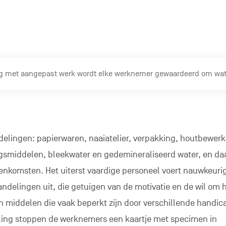
 met aangepast werk wordt elke werknemer gewaardeerd om wat hi
delingen: papierwaren, naaiatelier, verpakking, houtbewerk
ngsmiddelen, bleekwater en gedemineraliseerd water, en da
komsten. Het uiterst vaardige personeel voert nauwkeuri
ndelingen uit, die getuigen van de motivatie en de wil om 
 middelen die vaak beperkt zijn door verschillende handica
ling stoppen de werknemers een kaartje met specimen in