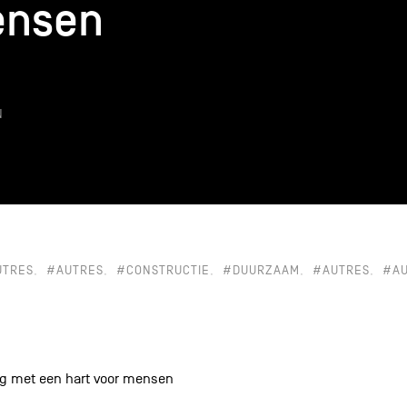
ensen
ensen
k
N
UTRES
#AUTRES
#CONSTRUCTIE
#DUURZAAM
#AUTRES
#AU
g met een hart voor mensen