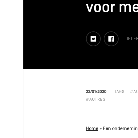
voor m
voor m
Twitter
Faceboo
DELE
22/01/2020
— TAGS :
#A
#AUTRES
Home
»
Een ondernemin