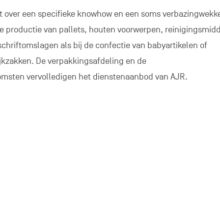
kt over een specifieke knowhow en een soms verbazingwek
j de productie van pallets, houten voorwerpen, reinigingsmid
hriftomslagen als bij de confectie van babyartikelen of
jkzakken. De verpakkingsafdeling en de
sten vervolledigen het dienstenaanbod van AJR.