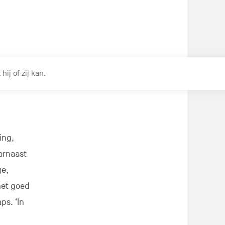
j of zij kan.
ing,
arnaast
ge,
het goed
ps. ‘In