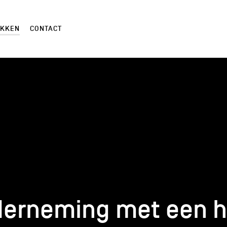
EKKEN
CONTACT
derneming met een h
derneming met een h