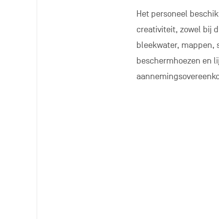
Het personeel beschi
creativiteit, zowel bi
bleekwater, mappen, sc
beschermhoezen en li
aannemingsovereenkom