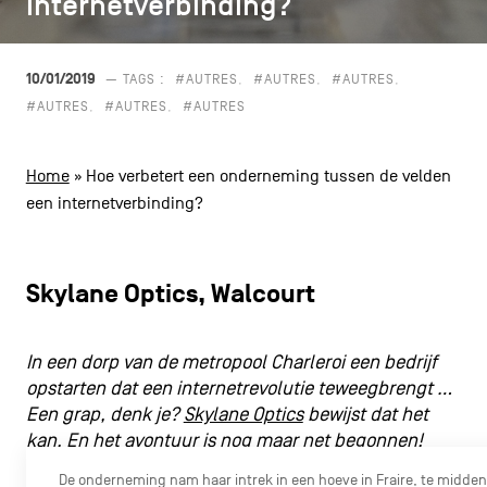
internetverbinding?
internetverbinding?
CONTACT
navigatie
ALGEMENE VOORWAARDEN
10/01/2019
— TAGS :
#AUTRES
#AUTRES
#AUTRES
#AUTRES
#AUTRES
#AUTRES
COOKIEBELEID
Home
»
Hoe verbetert een onderneming tussen de velden
PRIVACYBELEID
een internetverbinding?
Facebook
Instagram
Youtube
LinkedIn
Skylane Optics, Walcourt
NL
EN
FR
In een dorp van de metropool Charleroi een bedrijf
opstarten dat een internetrevolutie teweegbrengt …
Een grap, denk je?
Skylane Optics
bewijst dat het
kan. En het avontuur is nog maar net begonnen!
De onderneming nam haar intrek in een hoeve in Fraire, te midden