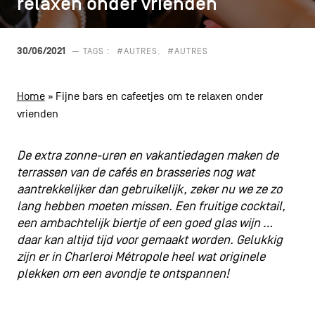
relaxen onder vrienden
relaxen onder vrienden
CONTACT
navigatie
ALGEMENE VOORWAARDEN
30/06/2021
— TAGS :
#AUTRES
#AUTRES
COOKIEBELEID
Home
»
Fijne bars en cafeetjes om te relaxen onder
vrienden
PRIVACYBELEID
Facebook
Instagram
Youtube
LinkedIn
De extra zonne-uren en vakantiedagen maken de
terrassen van de cafés en brasseries nog wat
aantrekkelijker dan gebruikelijk, zeker nu we ze zo
lang hebben moeten missen. Een fruitige cocktail,
NL
EN
FR
een ambachtelijk biertje of een goed glas wijn …
daar kan altijd tijd voor gemaakt worden. Gelukkig
zijn er in Charleroi Métropole heel wat originele
plekken om een avondje te ontspannen!