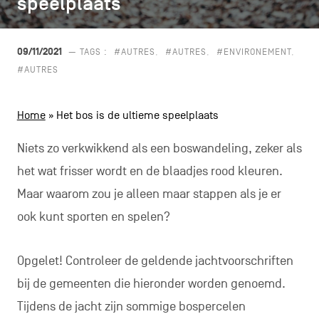
speelplaats
speelplaats
CONTACT
navigatie
ALGEMENE VOORWAARDEN
09/11/2021
— TAGS :
#AUTRES
#AUTRES
#ENVIRONEMENT
#AUTRES
COOKIEBELEID
Home
»
Het bos is de ultieme speelplaats
PRIVACYBELEID
Facebook
Instagram
Youtube
LinkedIn
Niets zo verkwikkend als een boswandeling, zeker als
het wat frisser wordt en de blaadjes rood kleuren.
Maar waarom zou je alleen maar stappen als je er
NL
EN
FR
ook kunt sporten en spelen?
Opgelet! Controleer de geldende jachtvoorschriften
bij de gemeenten die hieronder worden genoemd.
Tijdens de jacht zijn sommige bospercelen