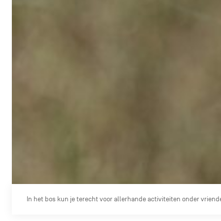
In het bos kun je terecht voor allerhande activiteiten onder vriende