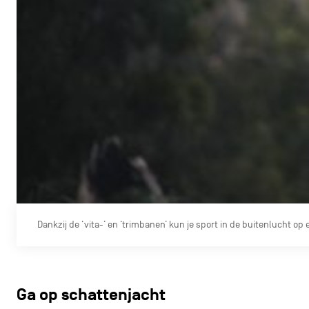
Dankzij de ‘vita-’ en ‘trimbanen’ kun je sport in de buitenlucht o
Ga op schattenjacht