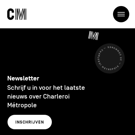
Charleroi
Me
Métropole
Zoeken
Zoeken
CHARLEROI MÉTROPOLE — 30 COMMUNES —
Hoofdnavigatie
De Metropool
De Metropool
Projets
Structures
Newsletter
Entreprendre
Schrijf u in voor het laatste
Ontdekken
Manger local
nieuws over Charleroi
Se déplacer
Métropole
Contact
Se former
Visiter
INSCHRIJVEN
Secundaire