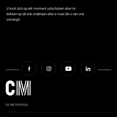
CONTACT
navigatie
U kunt zich op elk moment uitschrijven door te
klikken op de link onderaan elke e-mail die u van ons
ALGEMENE VOORWAARDEN
ontvangt.
COOKIEBELEID
PRIVACYBELEID
Facebook
Instagram
Youtube
LinkedIn
Facebook
Instagram
Youtube
LinkedIn
NL
EN
FR
DE METROPOOL