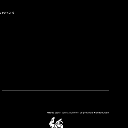
u van ons
kedIn
Met de steun van Wallonië en de provincie Henegouwen