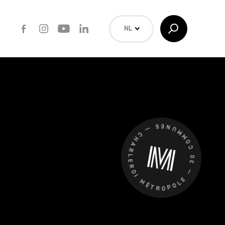
Facebook
Instagram
Youtube
LinkedIn
Toggle
NL
Search
EN
FR
Zoeken
CHARLEROI MÉTROPOLE — 30 COMMUNES —