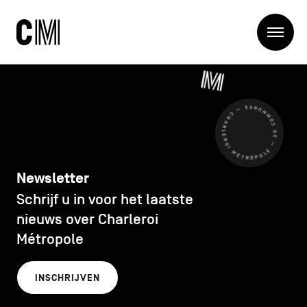
Charleroi
Me
Métropole
Zoeken
Zoeken
CHARLEROI MÉTROPOLE — 30 COMMUNES —
Hoofdnavigatie
De Metropool
De Metropool
Projets
Structures
Newsletter
Entreprendre
Schrijf u in voor het laatste
Ontdekken
Manger local
nieuws over Charleroi
Se déplacer
Métropole
Contact
Se former
Visiter
INSCHRIJVEN
Secundaire