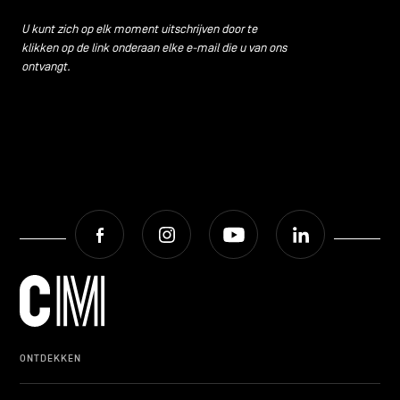
CONTACT
navigatie
U kunt zich op elk moment uitschrijven door te
klikken op de link onderaan elke e-mail die u van ons
ALGEMENE VOORWAARDEN
ontvangt.
COOKIEBELEID
PRIVACYBELEID
Facebook
Instagram
Youtube
LinkedIn
Facebook
Instagram
Youtube
LinkedIn
NL
EN
FR
ONTDEKKEN