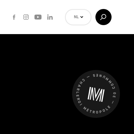
Facebook
Instagram
Youtube
LinkedIn
Toggle
NL
Search
EN
FR
Zoeken
CHARLEROI MÉTROPOLE — 30 COMMUNES —