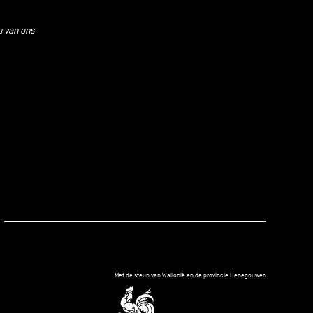
u van ons
kedIn
Met de steun van Wallonië en de provincie Henegouwen