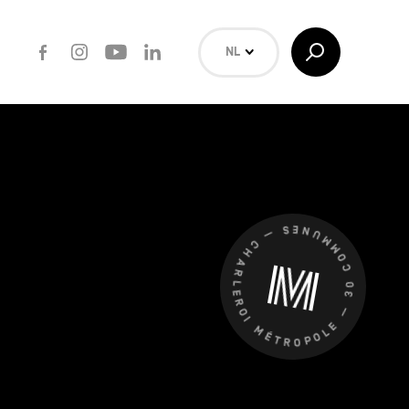
Facebook
Instagram
Youtube
LinkedIn
Toggle
NL
Search
EN
FR
Zoeken
CHARLEROI MÉTROPOLE — 30 COMMUNES —