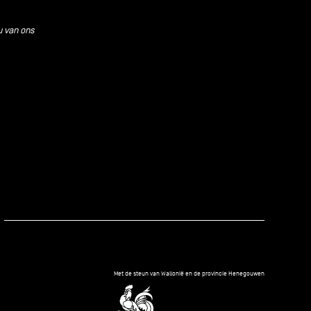
u van ons
kedIn
Met de steun van Wallonië en de provincie Henegouwen