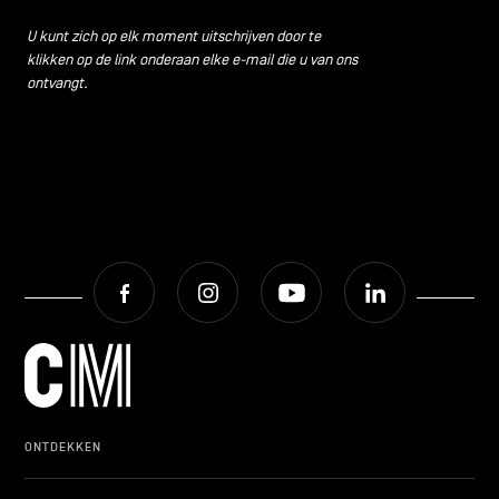
CONTACT
navigatie
U kunt zich op elk moment uitschrijven door te
klikken op de link onderaan elke e-mail die u van ons
ALGEMENE VOORWAARDEN
ontvangt.
COOKIEBELEID
PRIVACYBELEID
Facebook
Instagram
Youtube
LinkedIn
Facebook
Instagram
Youtube
LinkedIn
NL
EN
FR
ONTDEKKEN