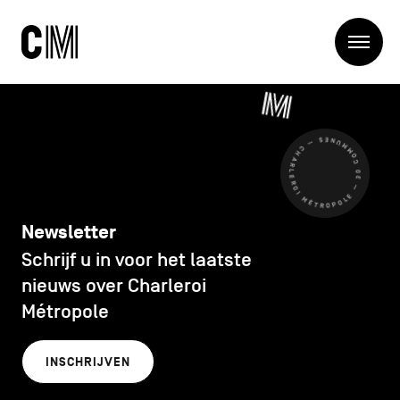
Charleroi
Me
Métropole
Zoeken
Zoeken
CHARLEROI MÉTROPOLE — 30 COMMUNES —
Hoofdnavigatie
De Metropool
De Metropool
Projets
Structures
Newsletter
Entreprendre
Schrijf u in voor het laatste
Ontdekken
Manger local
nieuws over Charleroi
Se déplacer
Métropole
Contact
Se former
Visiter
INSCHRIJVEN
Secundaire