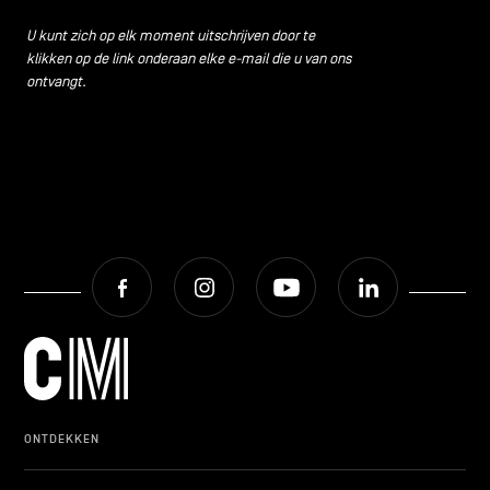
CONTACT
navigatie
U kunt zich op elk moment uitschrijven door te
klikken op de link onderaan elke e-mail die u van ons
ALGEMENE VOORWAARDEN
ontvangt.
COOKIEBELEID
PRIVACYBELEID
Facebook
Instagram
Youtube
LinkedIn
Facebook
Instagram
Youtube
LinkedIn
NL
EN
FR
ONTDEKKEN