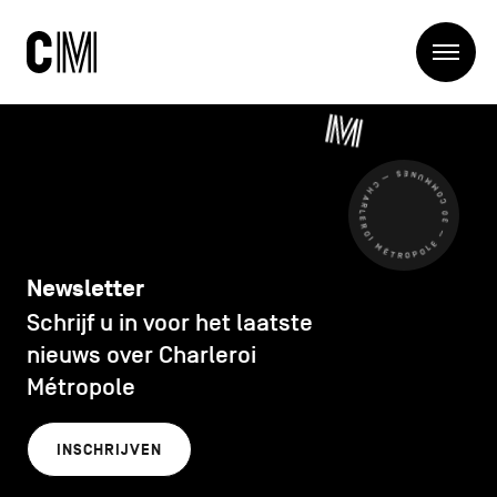
Charleroi
Me
Métropole
Zoeken
Zoeken
CHARLEROI MÉTROPOLE — 30 COMMUNES —
Hoofdnavigatie
De Metropool
De Metropool
Projets
Structures
Newsletter
Entreprendre
Schrijf u in voor het laatste
Ontdekken
Manger local
nieuws over Charleroi
Se déplacer
Métropole
Contact
Se former
Visiter
INSCHRIJVEN
Secundaire