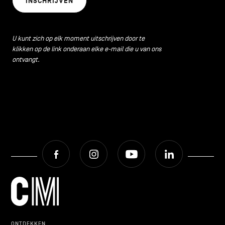
INSCHRIJVEN
CONTACT
navigatie
ALGEMENE VOORWAARDEN
U kunt zich op elk moment uitschrijven door te
klikken op de link onderaan elke e-mail die u van ons
COOKIEBELEID
ontvangt.
PRIVACYBELEID
Facebook
Instagram
Youtube
LinkedIn
Facebook
Instagram
Youtube
LinkedIn
NL
EN
FR
ONTDEKKEN