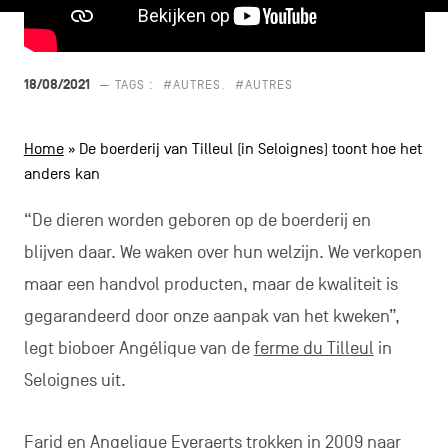
CONTACT
navigatie
ALGEMENE VOORWAARDEN
18/08/2021
— TAGS :
#AUTRES
#AUTRES
COOKIEBELEID
Home
»
De boerderij van Tilleul (in Seloignes) toont hoe het
PRIVACYBELEID
anders kan
Facebook
Instagram
Youtube
LinkedIn
“De dieren worden geboren op de boerderij en
blijven daar. We waken over hun welzijn. We verkopen
maar een handvol producten, maar de kwaliteit is
NL
EN
FR
gegarandeerd door onze aanpak van het kweken”,
legt bioboer Angélique van de
ferme du Tilleul
in
Seloignes uit.
Farid en Angelique Everaerts trokken in 2009 naar