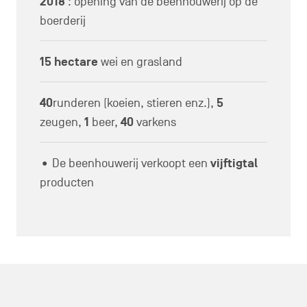
2018
: opening van de beenhouwerij op de
boerderij
15 hectare
wei en grasland
40
runderen (koeien, stieren enz.),
5
zeugen,
1
beer,
40
varkens
• De beenhouwerij verkoopt een
vijftigtal
producten