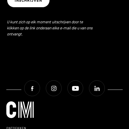
INSCHRIJVEN
CONTACT
navigatie
ALGEMENE VOORWAARDEN
U kunt zich op elk moment uitschrijven door te
klikken op de link onderaan elke e-mail die u van ons
COOKIEBELEID
ontvangt.
PRIVACYBELEID
Facebook
Instagram
Youtube
LinkedIn
Facebook
Instagram
Youtube
LinkedIn
NL
EN
FR
ONTDEKKEN