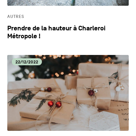
HORECA
AUTRES
LIFESTYLE
Prendre de la hauteur à Charleroi
Métropole !
22/12/2022