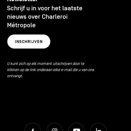
CONTACT
navigatie
Schrijf u in voor het laatste
CULTUUR
nieuws over Charleroi
ALGEMENE VOORWAARDEN
Métropole
ECONOMISCHE DYNAMIEK
COOKIEBELEID
INSCHRIJVEN
PRIVACYBELEID
HORECA
Facebook
Instagram
Youtube
LinkedIn
U kunt zich op elk moment uitschrijven door te
klikken op de link onderaan elke e-mail die u van ons
LIFESTYLE
ontvangt.
NL
EN
FR
LOKALE VOEDINGSPRODUCTEN
MILIEU
Facebook
Instagram
Youtube
LinkedIn