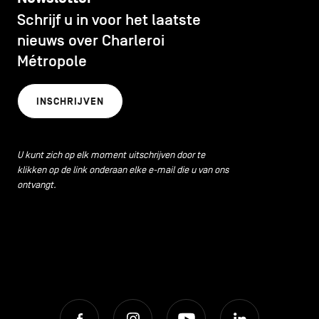
CONTACT
navigatie
Schrijf u in voor het laatste
CULTUUR
nieuws over Charleroi
ALGEMENE VOORWAARDEN
Métropole
ECONOMISCHE DYNAMIEK
COOKIEBELEID
INSCHRIJVEN
PRIVACYBELEID
HORECA
Facebook
Instagram
Youtube
LinkedIn
U kunt zich op elk moment uitschrijven door te
klikken op de link onderaan elke e-mail die u van ons
LIFESTYLE
ontvangt.
NL
EN
FR
LOKALE VOEDINGSPRODUCTEN
MILIEU
Facebook
Instagram
Youtube
LinkedIn