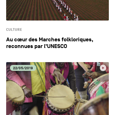
CONTACTEZ-NOUS
secondaire
CM
MENTIONS LÉGALES
CULTURE
COOKIES POLICY
CULTURE
Au cœur des Marches folkloriques,
POLITIQUE VIE PRIVÉE
DÉCOUVERTE
reconnues par l’UNESCO
Facebook
Instagram
Youtube
LinkedIn
DYNAMISME ÉCONOMIQUE
22/05/2019
FR
NL
EN
ECOLOGIE
EDUCATION