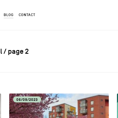
BLOG
CONTACT
l / page 2
ALIMENTATION LOCALE
ART
AUTRES
CM
06/09/2023
CULTURE
DÉC