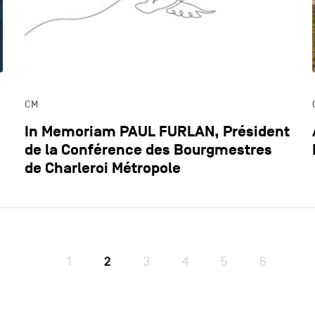
CM
In Memoriam PAUL FURLAN, Président
de la Conférence des Bourgmestres
de Charleroi Métropole
1
2
3
4
5
6