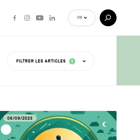
Facebook
Instagram
Youtube
LinkedIn
Afficher/Masquer
FR
la
Recherche
NL
EN
Rechercher
FILTRER LES ARTICLES
1
ISANAT
06/09/2023
OUVERTE